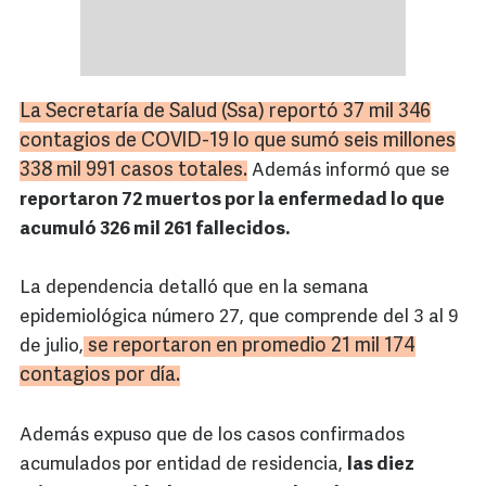
La Secretaría de Salud (
Ssa
) reportó 37 mil 346
contagios de
COVID
-19 lo que sumó seis millones
338 mil 991 casos totales.
Además informó que se
reportaron 72 muertos por la enfermedad lo que
acumuló 326 mil 261 fallecidos.
La dependencia detalló que en la semana
epidemiológica número 27, que comprende del 3 al 9
se reportaron en promedio 21 mil 174
de julio,
contagios por día.
Además expuso que de los casos confirmados
acumulados por entidad de residencia,
las diez