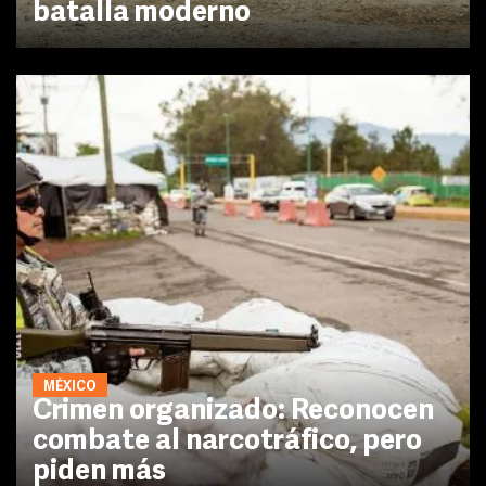
batalla moderno
MÉXICO
Crimen organizado: Reconocen
combate al narcotráfico, pero
piden más