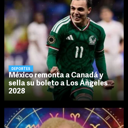
DEPORTES
México remonta a Canadá y
sella su boleto a Los Ángeles
2028