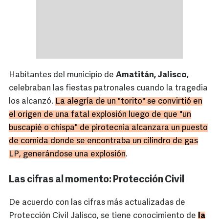
Habitantes del municipio de
Amatitán, Jalisco
,
celebraban las fiestas patronales cuando la tragedia
los alcanzó.
La alegría de un "torito" se convirtió en
el origen de una fatal explosión luego de que "un
buscapié o chispa" de pirotecnia alcanzara un puesto
de comida donde se encontraba un cilindro de gas
LP, generándose una explosión
.
Las cifras al momento: Protección Civil
De acuerdo con las cifras más actualizadas de
Protección Civil Jalisco, se tiene conocimiento de
la