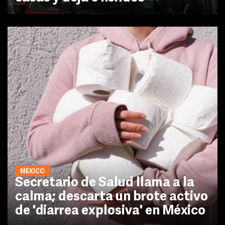
MÉXICO
Secretario de Salud llama a la
calma; descarta un brote activo
de 'diarrea explosiva' en México