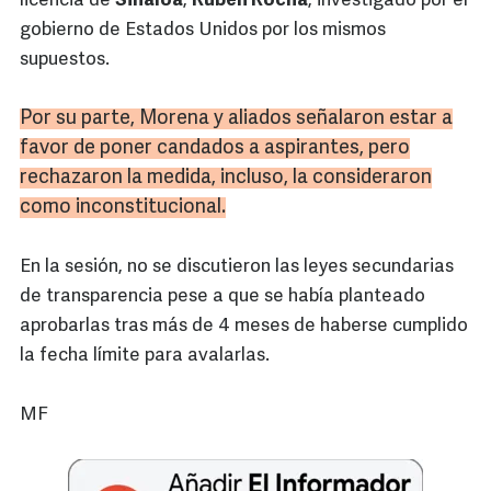
licencia de
Sinaloa
,
Rubén Rocha
, investigado por el
gobierno de Estados Unidos por los mismos
supuestos.
Por su parte, Morena y aliados señalaron estar a
favor de poner candados a aspirantes, pero
rechazaron la medida, incluso, la consideraron
como inconstitucional.
En la sesión, no se discutieron las leyes secundarias
de transparencia pese a que se había planteado
aprobarlas tras más de 4 meses de haberse cumplido
la fecha límite para avalarlas.
MF