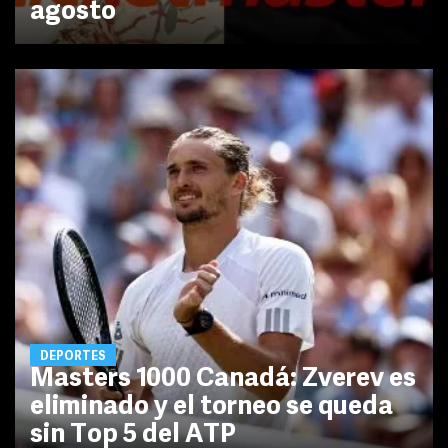
agosto
DEPORTES
Masters 1000 Canadá: Zverev es
eliminado y el torneo se queda
sin Top 5 del ATP