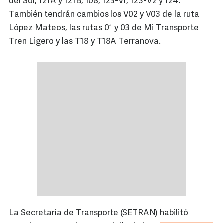
del Sol, 121A y 121B, 108, 123-V1, 123-V2 y 124.
También tendrán cambios los V02 y V03 de la ruta
López Mateos, las rutas 01 y 03 de Mi Transporte
Tren Ligero y las T18 y T18A Terranova.
La Secretaría de Transporte (SETRAN) habilitó