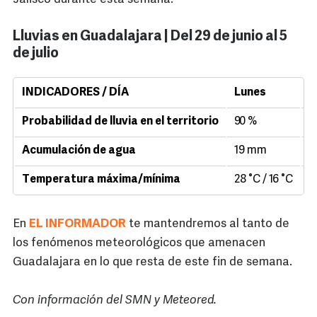
Lluvias en Guadalajara | Del 29 de junio al 5
de julio
INDICADORES / DÍA
Lunes
M
Probabilidad de lluvia en el territorio
90 %
9
Acumulación de agua
19 mm
1
Temperatura máxima/mínima
28 °C / 16 °C
2
En
EL INFORMADOR
te mantendremos al tanto de
los fenómenos meteorológicos que amenacen
Guadalajara en lo que resta de este fin de semana.
Con información del SMN y Meteored.