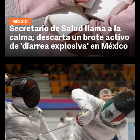
MÉXICO
Secretario de Salud llama a la
calma; descarta un brote activo
de 'diarrea explosiva' en México