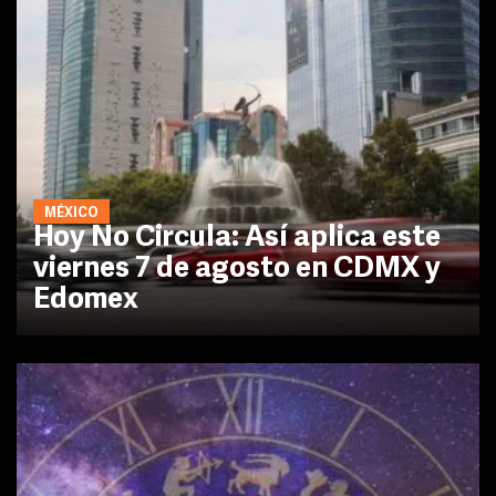
MÉXICO
Hoy No Circula: Así aplica este
viernes 7 de agosto en CDMX y
Edomex