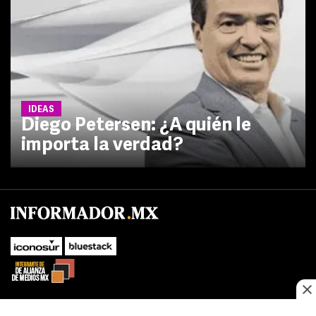
IDEAS
Diego Petersen: ¿A quién le
importa la verdad?
No te pierdas las novedades de último momento.
¡Síguenos!
SUBIR