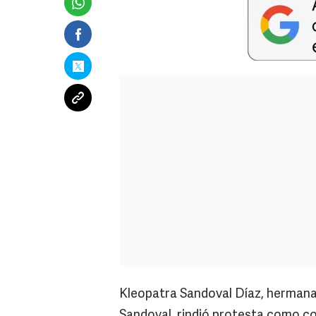
Kleopatra Sandoval Díaz, hermana 
Sandoval, rindió protesta como co