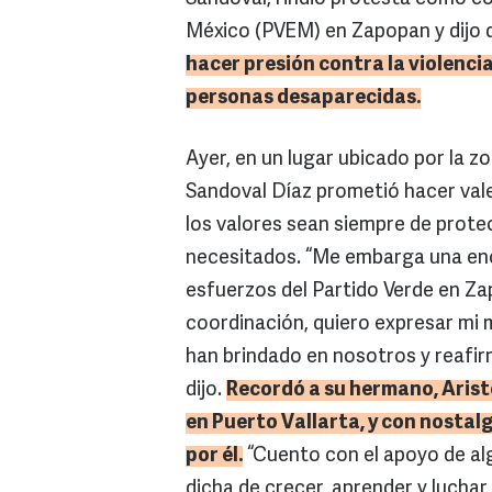
México (PVEM) en Zapopan y dijo
hacer presión contra la violenci
personas desaparecidas.
Ayer, en un lugar ubicado por la zo
Sandoval Díaz prometió hacer valer
los valores sean siempre de protec
necesitados. “Me embarga una eno
esfuerzos del Partido Verde en Zap
coordinación, quiero expresar mi 
han brindado en nosotros y reafi
dijo.
Recordó a su hermano, Arist
en Puerto
Vallarta
, y con nosta
por él.
“Cuento con el apoyo de alg
dicha de crecer, aprender y luchar