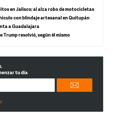
tos en Jalisco; al alza robo de motocicletas
ículo con blindaje artesanal en Quitupán
enta a Guadalajara
ue Trump resolvió, según él mismo
IL
menzar tu día
es