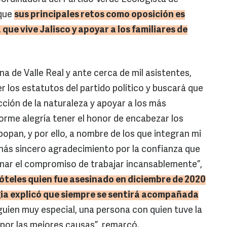
 que
sus principales retos como oposición es
a que vive
Jalisco
y apoyar a los familiares de
na de Valle Real y ante cerca de mil asistentes,
 los estatutos del partido político y buscará que
ción de la naturaleza y apoyar a los más
rme alegría tener el honor de encabezar los
opan, y por ello, a nombre de los que integran mi
más sincero agradecimiento por la confianza que
rmar el compromiso de trabajar incansablemente”,
óteles quien fue asesinado en diciembre de 2020
lgia explicó que siempre se sentirá acompañada
uien muy especial, una persona con quien tuve la
 por las mejores causas”, remarcó.