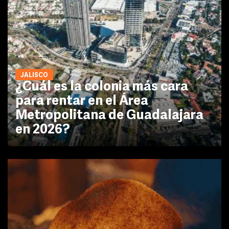
JALISCO
¿Cuál es la colonia más cara
para rentar en el Área
Metropolitana de Guadalajara
en 2026?