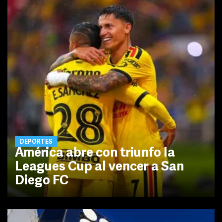
DEPORTES
América abre con triunfo la
Leagues Cup al vencer a San
Diego FC