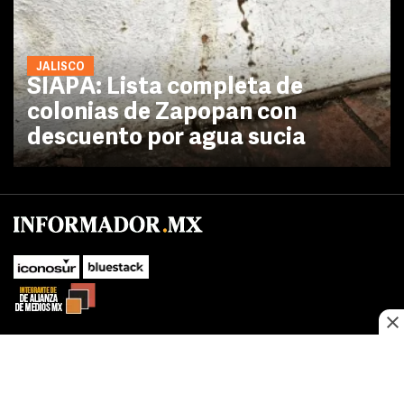
JALISCO
SIAPA: Lista completa de
colonias de Zapopan con
descuento por agua sucia
No te pierdas las novedades de último momento.
¡Síguenos!
SUBIR
Este sitio web utiliza cookies propias y de terceros para optimizar su
FACEBOOK
TWITTER
navegacion, adaptarse a sus preferencias y realizar labores analiticas.