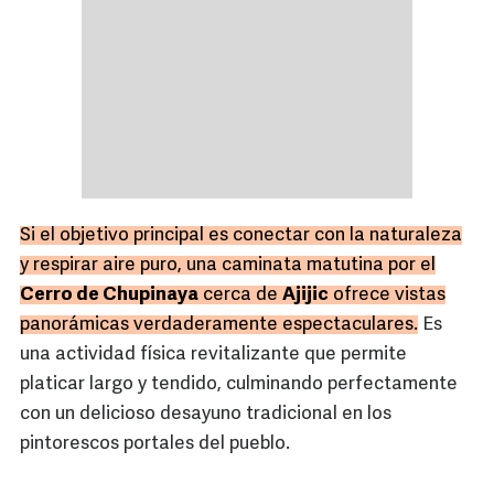
Si el objetivo principal es conectar con la naturaleza
y respirar aire puro, una caminata matutina por el
Cerro de Chupinaya
cerca de
Ajijic
ofrece vistas
panorámicas verdaderamente espectaculares.
Es
una actividad física revitalizante que permite
platicar largo y tendido, culminando perfectamente
con un delicioso desayuno tradicional en los
pintorescos portales del pueblo.