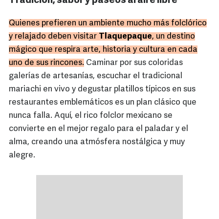
Tradición, sabor y paseos al aire libre
Quienes prefieren un ambiente mucho más folclórico
y relajado deben visitar
Tlaquepaque
, un destino
mágico que respira arte, historia y cultura en cada
uno de sus rincones.
Caminar por sus coloridas
galerías de artesanías, escuchar el tradicional
mariachi en vivo y degustar platillos típicos en sus
restaurantes emblemáticos es un plan clásico que
nunca falla. Aquí, el rico folclor mexicano se
convierte en el mejor regalo para el paladar y el
alma, creando una atmósfera nostálgica y muy
alegre.