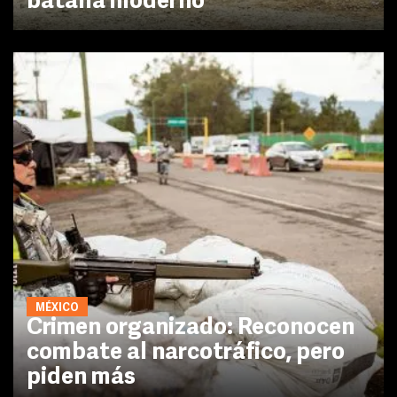
batalla moderno
MÉXICO
Crimen organizado: Reconocen
combate al narcotráfico, pero
piden más