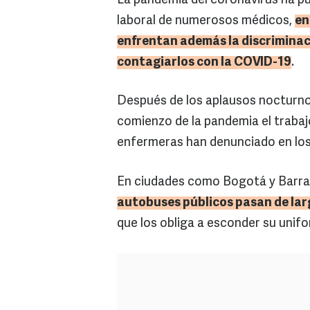
La pandemia del coronavirus ha pu
laboral de numerosos médicos,
en
enfrentan además la discriminac
contagiarlos con la COVID-19
.
Después de los aplausos nocturno
comienzo de la pandemia el trabajo
enfermeras han denunciado en los 
En ciudades como Bogotá y Barran
autobuses públicos pasan de lar
que los obliga a esconder su unif