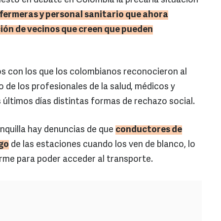
esto en debate en Colombia la precaria situación
fermeras y personal sanitario que ahora
ión de vecinos que creen que pueden
s con los que los colombianos reconocieron al
 de los profesionales de la salud, médicos y
últimos días distintas formas de rechazo social.
quilla hay denuncias de que
conductores de
go
de las estaciones cuando los ven de blanco, lo
orme para poder acceder al transporte.