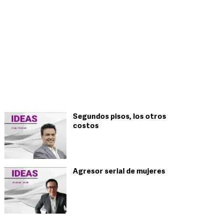
Segundos pisos, los otros
costos
Agresor serial de mujeres