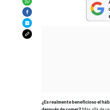
¿Es realmente beneficioso el há
después de comer?
Más allá de re