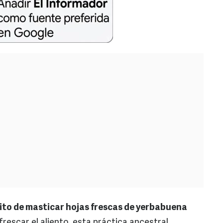
bito de masticar hojas frescas de yerbabuena
frescar el aliento, esta práctica ancestral