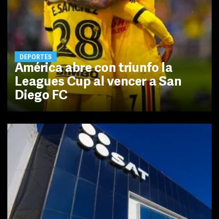
DEPORTES
América abre con triunfo la
Leagues Cup al vencer a San
Diego FC