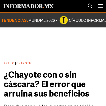
TENDENCIAS:
MUNDIAL 2026
CÍRCULO INFORMA
ESTILO
|
CHAYOTE
¿Chayote con o sin
cáscara? El error que
arruina sus beneficios