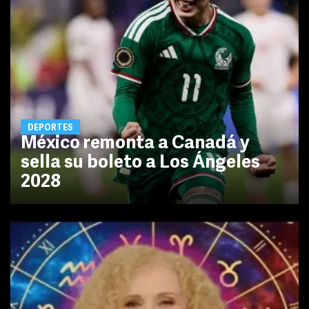
DEPORTES
México remonta a Canadá y
sella su boleto a Los Ángeles
2028