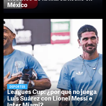
México
DEPORTES
Leagues Cup: ¿por qué no juega
Luis Suárez con Lionel Messi e
Inter Miami?