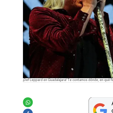
¡Def Leppard en Guadalajara! Te contamos dónde, en qué f