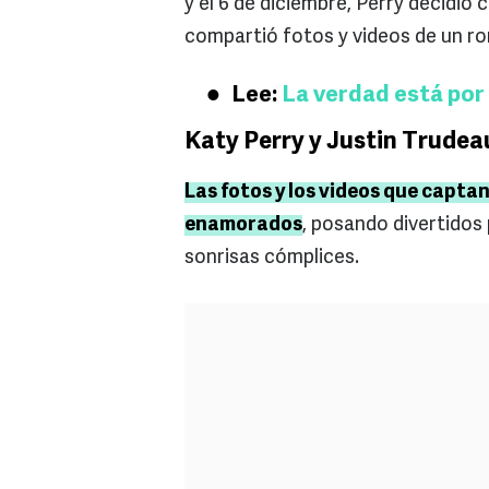
y el 6 de diciembre, Perry decidió
compartió fotos y videos de un ro
Lee:
La verdad está por 
Katy Perry y Justin Trudea
Las fotos y los videos que capta
enamorados
, posando divertidos
sonrisas cómplices.