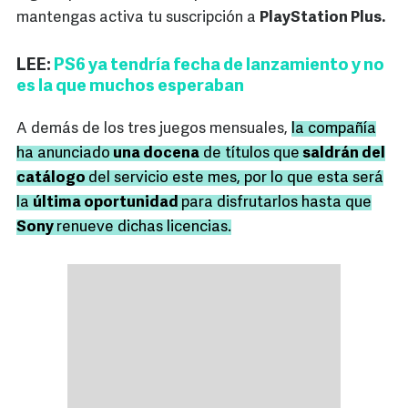
mantengas activa tu suscripción a
PlayStation Plus.
LEE:
PS6 ya tendría fecha de lanzamiento y no
es la que muchos esperaban
A demás de los tres juegos mensuales,
la compañía
ha anunciado
una docena
de títulos que
saldrán del
catálogo
del servicio este mes, por lo que esta será
la
última oportunidad
para disfrutarlos hasta que
Sony
renueve dichas licencias.