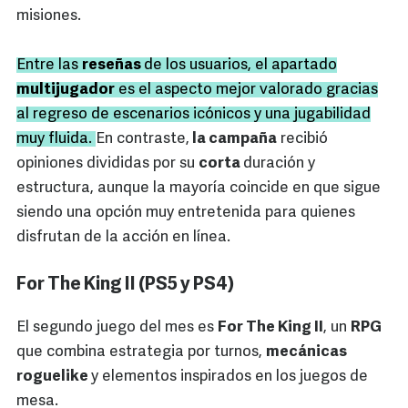
misiones.
Entre las
reseñas
de los usuarios, el apartado
multijugador
es el aspecto mejor valorado gracias
al regreso de escenarios icónicos y una jugabilidad
muy fluida.
En contraste,
la campaña
recibió
opiniones divididas por su
corta
duración y
estructura, aunque la mayoría coincide en que sigue
siendo una opción muy entretenida para quienes
disfrutan de la acción en línea.
For The King II (PS5 y PS4)
El segundo juego del mes es
For The King II
, un
RPG
que combina estrategia por turnos,
mecánicas
roguelike
y elementos inspirados en los juegos de
mesa.