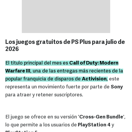
Los juegos gratuitos de PS Plus para julio de
2026
El título principal del mes es
Call of Duty: Modern
Warfare III
, una de las entregas más recientes de la
popular franquicia de disparos de
Activision
,
este
representa un movimiento fuerte por parte de
Sony
para atraer y retener suscriptores.
El juego se ofrece en su versión '
Cross-Gen Bundle
',
lo que permite a los usuarios de
PlayStation 4
y