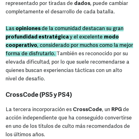
representado por tiradas de
dados
, puede cambiar
completamente el desarrollo de cada batalla.
Las
opiniones
de la comunidad destacan su gran
profundidad estratégica
y el excelente
modo
cooperativo
, considerado por muchos como la mejor
forma de disfrutarlo.
También es reconocido por su
elevada dificultad, por lo que suele recomendarse a
quienes buscan experiencias tácticas con un alto
nivel de desafío.
CrossCode (PS5 y PS4)
La tercera incorporación es
CrossCode
, un
RPG
de
acción independiente que ha conseguido convertirse
en uno de los títulos de culto más recomendados de
los últimos años.