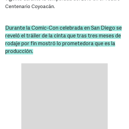
Centenario Coyoacán.
Durante la
Comic
-Con celebrada en San Diego se
reveló el
tráiler
de la cinta que tras tres meses de
rodaje por fin mostró lo prometedora que es la
producción.