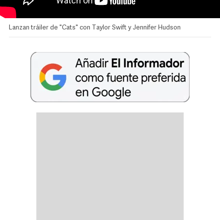
Lanzan tráiler de "Cats" con Taylor Swift y Jennifer Hudson