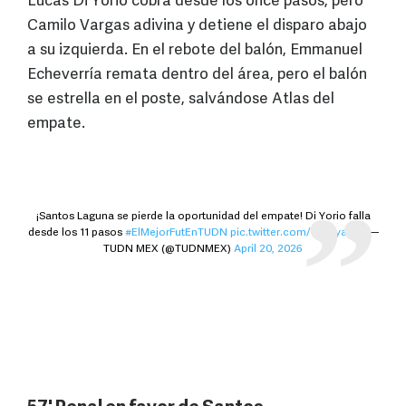
Lucas Di Yorio cobra desde los once pasos, pero
Camilo Vargas adivina y detiene el disparo abajo
a su izquierda. En el rebote del balón, Emmanuel
Echeverría remata dentro del área, pero el balón
se estrella en el poste, salvándose Atlas del
empate.
¡Santos Laguna se pierde la oportunidad del empate! Di Yorio falla
desde los 11 pasos
#ElMejorFutEnTUDN
pic.twitter.com/dt0IgyabQJ
—
TUDN MEX (@TUDNMEX)
April 20, 2026