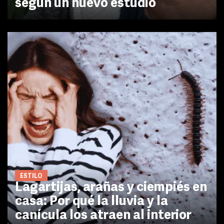
según un nuevo estudio
ESTILO
Lagartijas, arañas y ciempiés en
casa: Por qué la lluvia y la
canícula los atraen al interior