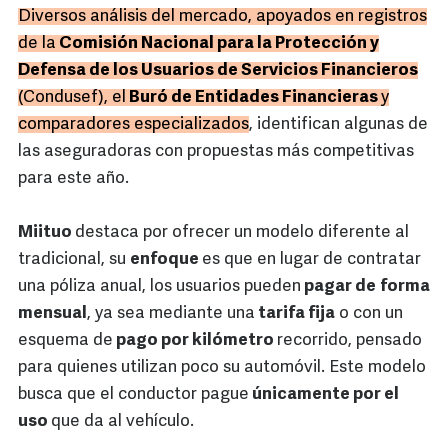
Diversos análisis del mercado, apoyados en registros
de la
Comisión Nacional para la Protección y
Defensa de los Usuarios de Servicios Financieros
(Condusef), el
Buró de Entidades Financieras
y
comparadores especializados
, identifican algunas de
las aseguradoras con propuestas más competitivas
para este año.
Miituo
destaca por ofrecer un modelo diferente al
tradicional, su
enfoque
es que en lugar de contratar
una póliza anual, los usuarios pueden
pagar de
forma
mensual
, ya sea mediante una
tarifa fija
o con un
esquema de
pago por kilómetro
recorrido, pensado
para quienes utilizan poco su automóvil. Este modelo
busca que el conductor pague
únicamente por el
uso
que da al vehículo.