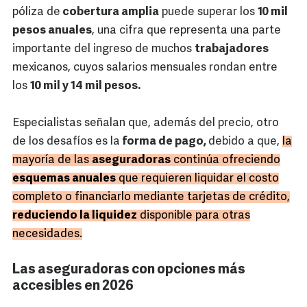
póliza de
cobertura amplia
puede superar los
10 mil
pesos anuales
, una cifra que representa una parte
importante del ingreso de muchos
trabajadores
mexicanos, cuyos salarios mensuales rondan entre
los
10 mil y 14 mil pesos.
Especialistas señalan que, además del precio, otro
de los desafíos es la
forma de pago,
debido a que,
la
mayoría de las
aseguradoras
continúa ofreciendo
esquemas anuales
que requieren liquidar el costo
completo o financiarlo mediante tarjetas de crédito,
reduciendo la liquidez
disponible para otras
necesidades.
Las aseguradoras con opciones más
accesibles en 2026