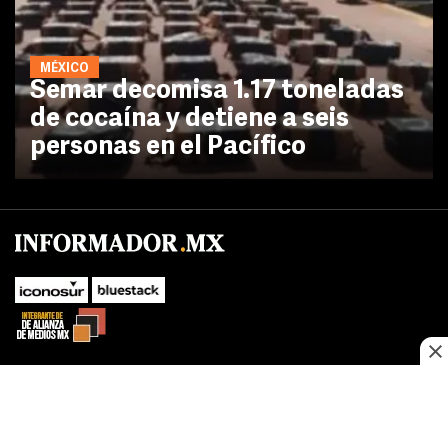
MÉXICO
Semar decomisa 1.17 toneladas
de cocaína y detiene a seis
personas en el Pacífico
No te pierdas las novedades de último momento.
¡Síguenos!
SUBIR
Este sitio web utiliza cookies propias y de terceros para optimizar su
FACEBOOK
TWITTER
navegacion, adaptarse a sus preferencias y realizar labores analiticas.