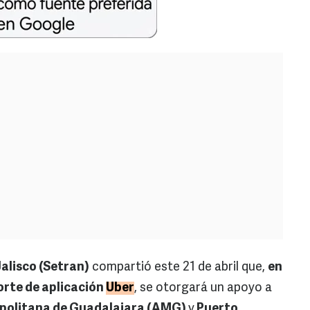
alisco (Setran)
compartió este 21 de abril que,
en
porte de aplicación
Uber
, se otorgará un apoyo a
politana de Guadalajara (AMG)
y
Puerto