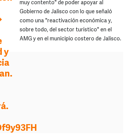
muy contento" de poder apoyar al
Gobierno de Jalisco con lo que señaló
�
como una "reactivación económica y,
sobre todo, del sector turístico" en el
AMG y en el municipio costero de Jalisco.
e
d y
cia
an.
á.
Of9y93FH