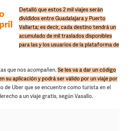
Detalló que estos 2 mil viajes serán
co
divididos entre Guadalajara y Puerto
pril
Vallarta; es decir, cada destino tendrá un
acumulado de mil traslados disponibles
para las y los usuarios de la plataforma de
istas que nos acompañen.
Se les va a dar un código
 su aplicación y podrá ser válido por un viaje por
rio de Uber que se encuentre como turista en el
recho a un viaje gratis, según Vasallo.