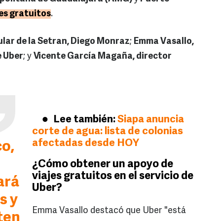
jes gratuitos
.
ular de la Setran, Diego Monraz
;
Emma Vasallo,
e Uber
; y
Vicente García Magaña, director
Lee también:
Siapa anuncia
corte de agua: lista de colonias
afectadas desde HOY
co
,
¿Cómo obtener un apoyo de
viajes gratuitos en el servicio de
ará
Uber?
s y
Emma Vasallo destacó que Uber "está
iten