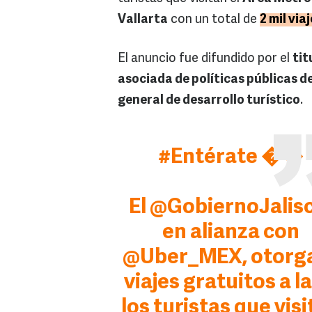
Vallarta
con un total de
2 mil via
El anuncio fue difundido por el
tit
asociada de políticas públicas d
general de desarrollo turístico
.
#Entérate
��
El
@GobiernoJalis
en alianza con
@Uber_MEX
, otorg
viajes gratuitos a la
los turistas que vis