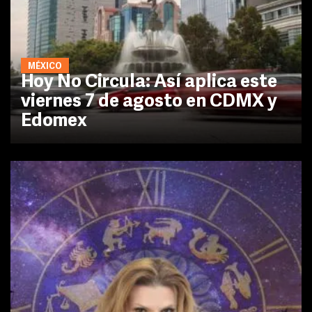
MÉXICO
Hoy No Circula: Así aplica este
viernes 7 de agosto en CDMX y
Edomex