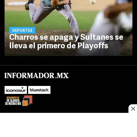
DEPORTES
Charros se apaga y Sultanes se
lleva el primero de Playoffs
No te pierdas las novedades de último momento.
¡Síguenos!
SUBIR
Este sitio web utiliza cookies propias y de terceros para optimizar su
FACEBOOK
TWITTER
navegacion, adaptarse a sus preferencias y realizar labores analiticas.