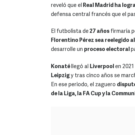
reveló que el
Real Madrid ha logr
defensa central francés que el p
El futbolista de
27 años
firmaría p
Florentino Pérez sea reelegido al
desarrolle un
proceso electoral
p
Konaté
llegó al
Liverpool
en 2021
Leipzig
y tras cinco años se marcha
En ese periodo, el zaguero
disput
de la Liga, la FA Cup y la Communi