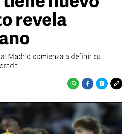
 tiene nuevo
to revela
mano
eal Madrid comienza a definir su
porada