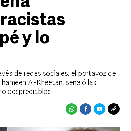
dena
racistas
é y lo
vés de redes sociales, el portavoz de
 Thameen Al-Kheetan, señaló las
mo despreciables