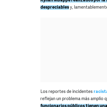
Kylian Mbappé realizados por la
despreciables
y, lamentablemente
Los reportes de incidentes
racist
reflejan un problema más amplio qu
funcionarios públicos tienen un