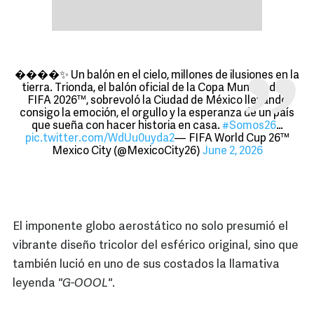
����✨ Un balón en el cielo, millones de ilusiones en la
tierra. Trionda, el balón oficial de la Copa Mundial de la
FIFA 2026™, sobrevoló la Ciudad de México llevando
consigo la emoción, el orgullo y la esperanza de un país
que sueña con hacer historia en casa.
#Somos26
…
pic.twitter.com/WdUu0uyda2
— FIFA World Cup 26™️
Mexico City (@MexicoCity26)
June 2, 2026
El imponente globo aerostático no solo presumió el
vibrante diseño tricolor del esférico original, sino que
también lució en uno de sus costados la llamativa
leyenda
"G-OOOL"
.