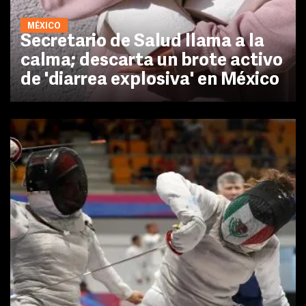
MÉXICO
Secretario de Salud llama a la
calma; descarta un brote activo
de 'diarrea explosiva' en México