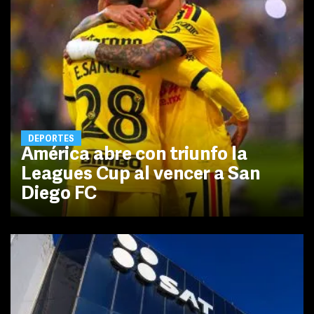
DEPORTES
América abre con triunfo la
Leagues Cup al vencer a San
Diego FC