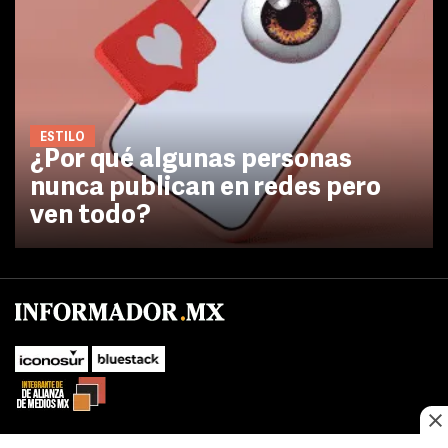
ESTILO
¿Por qué algunas personas
nunca publican en redes pero
ven todo?