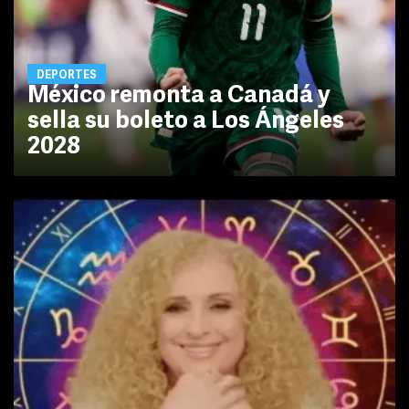
DEPORTES
México remonta a Canadá y
sella su boleto a Los Ángeles
2028