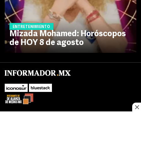
ENTRETENIMIENTO
Mizada Mohamed: Horóscopos
de HOY 8 de agosto
No te pierdas las novedades de último momento.
¡Síguenos!
SUBIR
Este sitio web utiliza cookies propias y de terceros para optimizar su
FACEBOOK
TWITTER
navegacion, adaptarse a sus preferencias y realizar labores analiticas.
Al continuar navegando acepta nuestro
Política de cookies.