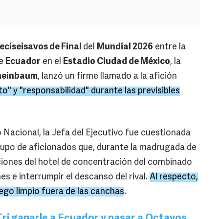
eciseisavos de Final
del
Mundial 2026
entre la
de
Ecuador
en el
Estadio Ciudad de México
, la
Sheinbaum
, lanzó un firme llamado a la afición
o" y "responsabilidad" durante las previsibles
Nacional, la Jefa del Ejecutivo fue cuestionada
upo de aficionados que, durante la madrugada de
ciones del hotel de concentración del combinado
s e interrumpir el descanso del rival.
Al respecto,
juego limpio fuera de las canchas
.
Tri ganarle a Ecuador y pasar a Octavos