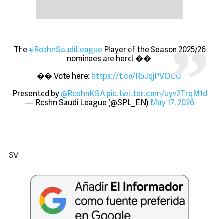
The
#RoshnSaudiLeague
Player of the Season 2025/26
nominees are here! ��
��️ Vote here:
https://t.co/R5JqjPVOOU
Presented by
@RoshnKSA
pic.twitter.com/uyv2TrqM1d
— Roshn Saudi League (@SPL_EN)
May 17, 2026
SV