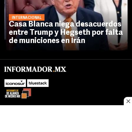
INTERNACIONAL
Casa Blanca niega desacuerdos
entre Trump y Hegseth por falta
de municiones en Irán
No te pierdas las novedades de último momento.
¡Síguenos!
SUBIR
Este sitio web utiliza cookies propias y de terceros para optimizar su
FACEBOOK
TWITTER
navegacion, adaptarse a sus preferencias y realizar labores analiticas.
Al continuar navegando acepta nuestro
Política de cookies.