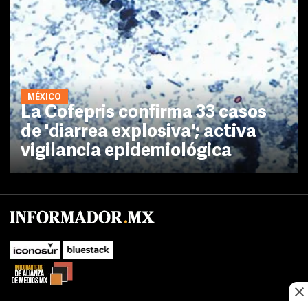
MÉXICO
La Cofepris confirma 33 casos
de 'diarrea explosiva'; activa
vigilancia epidemiológica