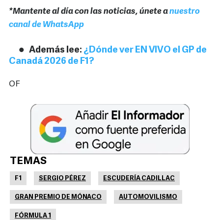
*Mantente al día con las noticias, únete a
nuestro
canal de WhatsApp
Además lee:
¿Dónde ver EN VIVO el GP de
Canadá 2026 de F1?
OF
TEMAS
F1
SERGIO PÉREZ
ESCUDERÍA CADILLAC
GRAN PREMIO DE MÓNACO
AUTOMOVILISMO
FÓRMULA 1