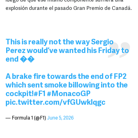
luego de que ese mismo componente sufriera una
explosión durante el pasado Gran Premio de Canadá.
This is really not the way Sergio
Perez would’ve wanted his Friday to
end ��
A brake fire towards the end of FP2
which sent smoke billowing into the
cockpit!
#F1
#MonacoGP
pic.twitter.com/vfGUwklqgc
— Formula 1 (@F1)
June 5, 2026