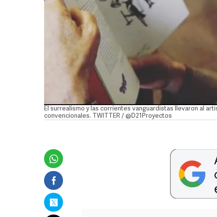
El surrealismo y las corrientes vanguardistas llevaron al art
convencionales. TWITTER / @D21Proyectos