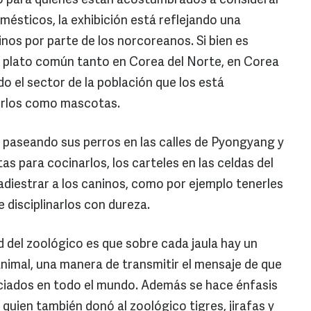
o para quienes están acostumbrados a considerar
ésticos, la exhibición está reflejando una
inos por parte de los norcoreanos. Si bien es
n plato común tanto en Corea del Norte, en Corea
o el sector de la población que los está
erlos como mascotas.
paseando sus perros en las calles de Pyongyang y
as para cocinarlos, los carteles en las celdas del
diestrar a los caninos, como por ejemplo tenerles
 disciplinarlos con dureza.
d del zoológico es que sobre cada jaula hay un
animal, una manera de transmitir el mensaje de que
eciados en todo el mundo. Además se hace énfasis
quien también donó al zoológico tigres, jirafas y