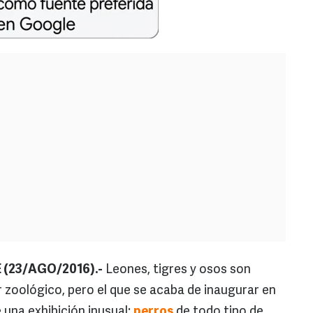
(23/AGO/2016).-
Leones, tigres y osos son
 zoológico, pero el que se acaba de inaugurar en
 una exhibición inusual:
perros
de todo tipo de