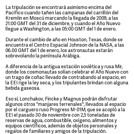
La tripulación se encontrará asimismo encima del
Pacífico cuando tañen las campanas del carrillón del
Kremlin en Moscú marcando la llegada de 2009, a las
21:00 GMT del 31 de diciembre, y cuando el Año Nuevo
llegue a Washington, a las 05:00 GMT del 1 de enero.
Durante el cambio de año en Houston, Texas, donde se
encuentra el Centro Espacial Johnson de la NASA, a las
06.00 GMT del 1 de enero, los astronautas estarán
sobrevolando la península Arábiga.
A diferencia de la antigua estación soviética y rusa Mir,
donde los cosmonautas solían celebrar el Año Nuevo con
un trago de coñac llevado de contrabando al espacio, en
la EEI rige la ley seca, y los tripulantes brindan con alguna
bebida gaseosa.
Eso sí, Lonchakov, Fincke y Magnus podrán disfrutar
algunos otros "manjares terrenales", llevados al espacio
por el carguero ruso Progress M-01M, que se acopló a la
EEI el pasado 30 de noviembre con 2,5 toneladas de
reservas de agua, combustible, oxígeno, alimentos y
equipos científicos, además de objetos personales y
regalos de familiares y amigos de la tripulación.