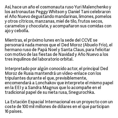
Así, hace un año el cosmonauta ruso Yuri Malenchenko y
los astronautas Peggy Whitson y Daniel Tani celebraron
el Año Nuevo degustando mandarinas, limones, pomelos
y otros cítricos, manzanas, miel de tilo, frutos secos,
caramelos y chocolate, y acompañaron sus comidas con
ajo y cebolla.
Mientras, el próximo lunes en la sede del CCVE se
personará nada menos que el Ded Moroz (Abuelo Frío), el
hermano ruso de Papá Noel y Santa Claus, para felicitar
con motivo de las fiestas de Navidad y Año Nuevo a los
tres inquilinos del laboratorio orbital.
Interpretado por algún conocido actor, el principal Ded
Moroz de Rusia mantendrá un vídeo-enlace con los
tripulantes durante el que, previsiblemente,
encomendará a Lonchakov que interprete el mismo papel
en la EEI y a Sandra Magnus que lo acompañe en el
tradicional papel de su nieta rusa, Snegurochka.
La Estación Espacial Internacional es un proyecto con un
coste de 100 mil millones de dólares en el que participan
16 países.