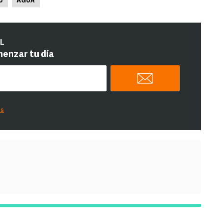
U
AGUA
IL
menzar tu día
es