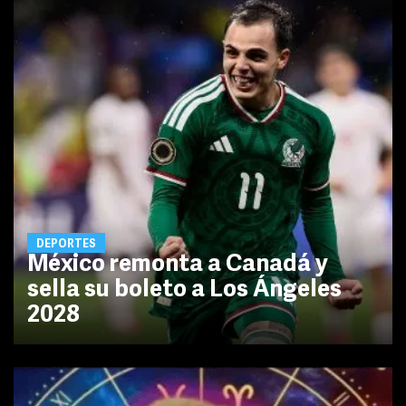
DEPORTES
México remonta a Canadá y
sella su boleto a Los Ángeles
2028