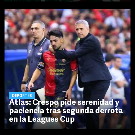
DEPORTES
Atlas: Crespo pide serenidad y
paciencia tras segunda derrota
en la Leagues Cup