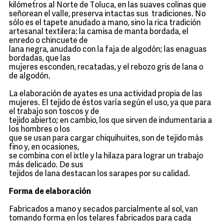
kilómetros al Norte de Toluca, en las suaves colinas que
señorean el valle, preserva intactas sus tradiciones. No
sólo es el tapete anudado a mano, sino la rica tradición
artesanal textilera: la camisa de manta bordada, el
enredo o chincuete de
lana negra, anudado con la faja de algodón; las enaguas
bordadas, que las
mujeres esconden, recatadas, y el rebozo gris de lana o
de algodón.
La elaboración de ayates es una actividad propia de las
mujeres. El tejido de éstos varía según el uso, ya que para
el trabajo son toscos y de
tejido abierto; en cambio, los que sirven de indumentaria a
los hombres o los
que se usan para cargar chiquihuites, son de tejido más
fino y, en ocasiones,
se combina con el ixtle y la hilaza para lograr un trabajo
más delicado. De sus
tejidos de lana destacan los sarapes por su calidad.
Forma de elaboración
Fabricados a mano y secados parcialmente al sol, van
tomando forma en los telares fabricados para cada