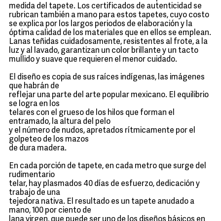
medida del tapete. Los certificados de autenticidad se
rubrican también a mano para estos tapetes, cuyo costo
se explica por los largos periodos de elaboración y la
óptima calidad de los materiales que en ellos se emplean.
Lanas teñidas cuidadosamente, resistentes al frote, a la
luz y al lavado, garantizan un color brillante y un tacto
mullido y suave que requieren el menor cuidado.
El diseño es copia de sus raíces indígenas, las imágenes
que habrán de
reflejar una parte del arte popular mexicano. El equilibrio
se logra en los
telares con el grueso de los hilos que forman el
entramado, la altura del pelo
y el número de nudos, apretados rítmicamente por el
golpeteo de los mazos
de dura madera.
En cada porción de tapete, en cada metro que surge del
rudimentario
telar, hay plasmados 40 días de esfuerzo, dedicación y
trabajo de una
tejedora nativa. El resultado es un tapete anudado a
mano, 100 por ciento de
lana virgen, que puede ser uno de los diseños básicos en