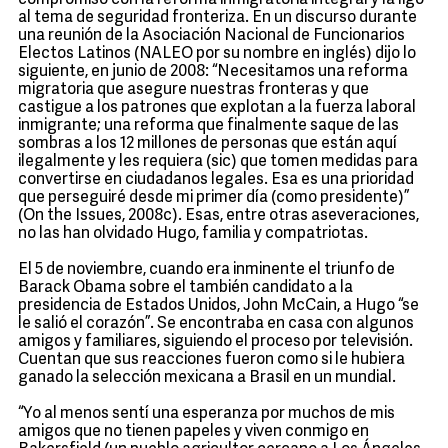
compromiso con la reforma inmigratoria integral y la ligó
al tema de seguridad fronteriza. En un discurso durante
una reunión de la Asociación Nacional de Funcionarios
Electos Latinos (NALEO por su nombre en inglés) dijo lo
siguiente, en junio de 2008: “Necesitamos una reforma
migratoria que asegure nuestras fronteras y que
castigue a los patrones que explotan a la fuerza laboral
inmigrante; una reforma que finalmente saque de las
sombras a los 12 millones de personas que están aquí
ilegalmente y les requiera (sic) que tomen medidas para
convertirse en ciudadanos legales. Esa es una prioridad
que perseguiré desde mi primer día (como presidente)”
(On the Issues, 2008c). Esas, entre otras aseveraciones,
no las han olvidado Hugo, familia y compatriotas.
El 5 de noviembre, cuando era inminente el triunfo de
Barack Obama sobre el también candidato a la
presidencia de Estados Unidos, John McCain, a Hugo “se
le salió el corazón”. Se encontraba en casa con algunos
amigos y familiares, siguiendo el proceso por televisión.
Cuentan que sus reacciones fueron como si le hubiera
ganado la selección mexicana a Brasil en un mundial.
“Yo al menos sentí una esperanza por muchos de mis
amigos que no tienen papeles y viven conmigo en