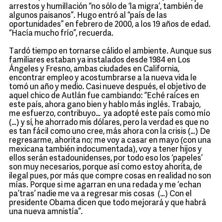
arrestos y humillación “no sólo de ‘la migra’, también de
algunos paisanos”. Hugo entró al “país de las
oportunidades” en febrero de 2000, a los 19 años de edad.
“Hacía mucho frío”, recuerda.
Tardó tiempo en tornarse cálido el ambiente. Aunque sus
familiares estaban ya instalados desde 1984 en Los
Ángeles y Fresno, ambas ciudades en California,
encontrar empleo y acostumbrarse a la nueva vida le
tomó un año y medio. Casi nueve después, el objetivo de
aquel chico de Autlán fue cambiando: “Eché raíces en
este país, ahora gano bien y hablo más inglés. Trabajo,
me esfuerzo, contribuyo… ya adopté este país como mío
(…) y sí, he ahorrado mis dólares, pero la verdad es que no
es tan fácil como uno cree, más ahora con la crisis (…) De
regresarme, ahorita no; me voy a casar en mayo (con una
mexicana también indocumentada), voy a tener hijos y
ellos serán estadounidenses, por todo eso los ‘papeles’
son muy necesarios, porque así como estoy ahorita, de
ilegal pues, por más que compre cosas en realidad no son
mías. Porque si me agarran en una redada y me ‘echan
pa’tras’ nadie me va a regresar mis cosas (…) Con el
presidente Obama dicen que todo mejorará y que habrá
una nueva amnistía”.