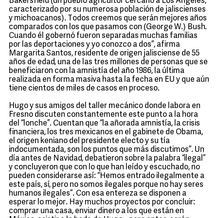
Bakersfield (un pueblo agricultor cercano a Los Ángeles,
caracterizado por su numerosa población de jaliscienses
y michoacanos). Todos creemos que serán mejores años
comparados con los que pasamos con (George W.) Bush.
Cuando él gobernó fueron separadas muchas familias
por las deportaciones y yo conozco a dos”, afirma
Margarita Santos, residente de origen jalisciense de 55
años de edad, una de las tres millones de personas que se
beneficiaron con la amnistía del año 1986, la última
realizada en forma masiva hasta la fecha en EU y que aún
tiene cientos de miles de casos en proceso.
Hugo y sus amigos del taller mecánico donde labora en
Fresno discuten constantemente este punto a la hora
del “lonche”. Cuentan que “la añorada amnistía, la crisis
financiera, los tres mexicanos en el gabinete de Obama,
el origen keniano del presidente electo y su tía
indocumentada, son los puntos que más discutimos”. Un
día antes de Navidad, debatieron sobre la palabra “ilegal”
y concluyeron que con lo que han leído y escuchado, no
pueden considerarse así: “Hemos entrado ilegalmente a
este país, sí, pero no somos ilegales porque no hay seres
humanos ilegales”. Con esa entereza se disponen a
esperar lo mejor. Hay muchos proyectos por concluir:
comprar una casa, enviar dinero a los que están en